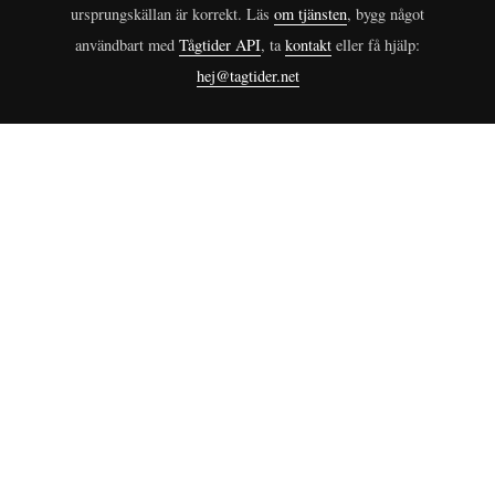
ursprungskällan är korrekt. Läs
om tjänsten
, bygg något
användbart med
Tågtider API
, ta
kontakt
eller få hjälp:
hej@tagtider.net