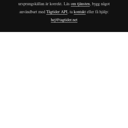
ursprungskällan är korrekt. Läs
om tjänsten
, bygg något
användbart med
Tågtider API
, ta
kontakt
eller få hjälp:
hej@tagtider.net