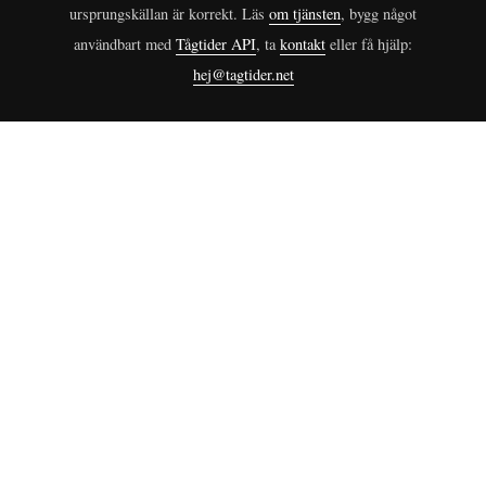
ursprungskällan är korrekt. Läs
om tjänsten
, bygg något
användbart med
Tågtider API
, ta
kontakt
eller få hjälp:
hej@tagtider.net