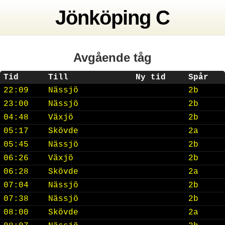
Jönköping C
Avgående tåg
Tid
Till
Ny tid
Spår
22:09
Nässjö
2b
23:00
Nässjö
2b
04:48
Växjö
2b
05:17
Skövde
2a
05:45
Nässjö
2b
06:26
Växjö
2b
06:28
Skövde
2a
07:04
Nässjö
2b
07:38
Nässjö
2b
08:00
Skövde
2a