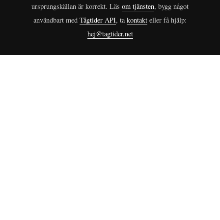
ursprungskällan är korrekt. Läs
om tjänsten
, bygg något
användbart med
Tågtider API
, ta
kontakt
eller få hjälp:
hej@tagtider.net