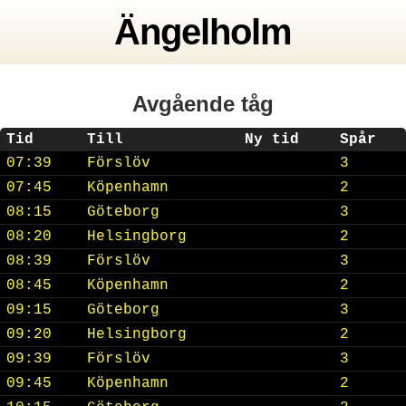
Ängelholm
Avgående tåg
Tid
Till
Ny tid
Spår
07:39
Förslöv
3
07:45
Köpenhamn
2
08:15
Göteborg
3
08:20
Helsingborg
2
08:39
Förslöv
3
08:45
Köpenhamn
2
09:15
Göteborg
3
09:20
Helsingborg
2
09:39
Förslöv
3
09:45
Köpenhamn
2