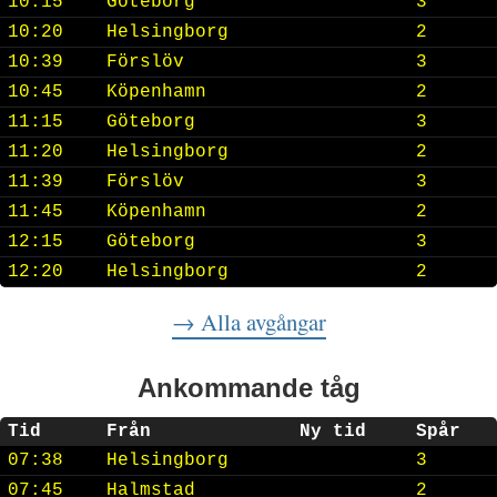
10:15
Göteborg
3
10:20
Helsingborg
2
10:39
Förslöv
3
10:45
Köpenhamn
2
11:15
Göteborg
3
11:20
Helsingborg
2
11:39
Förslöv
3
11:45
Köpenhamn
2
12:15
Göteborg
3
12:20
Helsingborg
2
→ Alla avgångar
Ankommande tåg
Tid
Från
Ny tid
Spår
07:38
Helsingborg
3
07:45
Halmstad
2