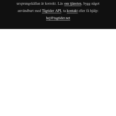
ursprungskällan är korrekt. Läs
om tjänsten
, bygg något
användbart med
Tågtider API
, ta
kontakt
eller få hjälp:
hej@tagtider.net