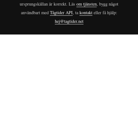
ursprungskällan är korrekt. Läs
om tjänsten
, bygg något
användbart med
Tågtider API
, ta
kontakt
eller få hjälp:
hej@tagtider.net