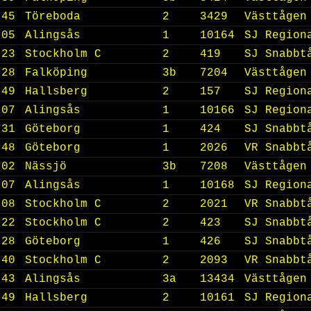
:45
Töreboda
2
3429
Västtågen
:05
Alingsås
1
10164
SJ Region
:23
Stockholm C
2
419
SJ Snabbt
:28
Falköping
3b
7204
Västtågen
:49
Hallsberg
2
157
SJ Region
:07
Alingsås
1
10166
SJ Region
:31
Göteborg
1
424
SJ Snabbt
:48
Göteborg
1
2026
VR Snabbt
:02
Nässjö
3b
7208
Västtågen
:07
Alingsås
1
10168
SJ Region
:08
Stockholm C
2
2021
VR Snabbt
:22
Stockholm C
2
423
SJ Snabbt
:28
Göteborg
1
426
SJ Snabbt
:40
Stockholm C
2
2093
VR Snabbt
:43
Alingsås
3a
13434
Västtågen
:49
Hallsberg
2
10161
SJ Region