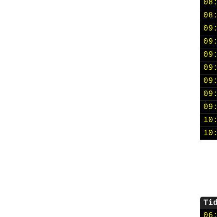
08
08
09
09
09
09
09
09
09
10
10
Ti
06