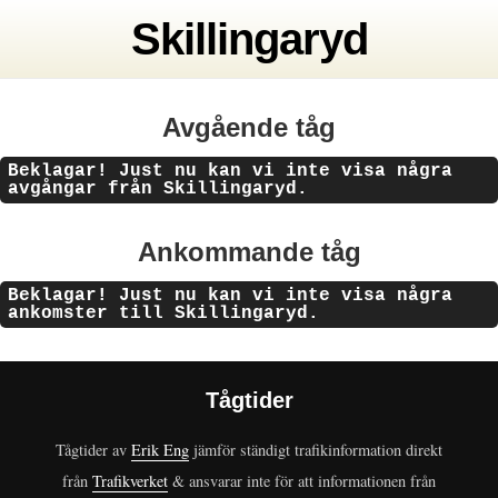
Skillingaryd
Avgående tåg
Beklagar! Just nu kan vi inte visa några
avgångar från Skillingaryd.
Ankommande tåg
Beklagar! Just nu kan vi inte visa några
ankomster till Skillingaryd.
Tågtider
Tågtider av
Erik Eng
jämför ständigt trafikinformation direkt
från
Trafikverket
& ansvarar inte för att informationen från