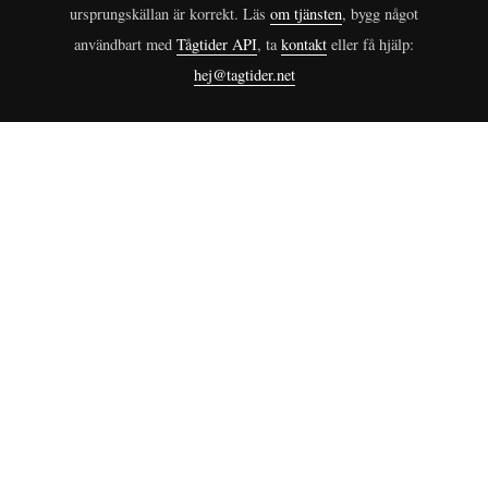
ursprungskällan är korrekt. Läs
om tjänsten
, bygg något
användbart med
Tågtider API
, ta
kontakt
eller få hjälp:
hej@tagtider.net