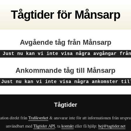
Tågtider
för
Månsarp
Avgående tåg
från Månsarp
 Just nu kan vi inte visa några avgångar frå
Ankommande tåg
till Månsarp
 Just nu kan vi inte visa några ankomster til
Tågtider
ation direkt från
Trafikverket
& ansvarar inte för att informationen från urspr
användbart med
Tågtider API
, ta
kontakt
eller få hjälp:
hej@tagtider.net