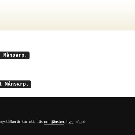
n Månsarp.
l Månsarp.
ungskällan är korrekt. Läs
om tjänsten
, bygg något