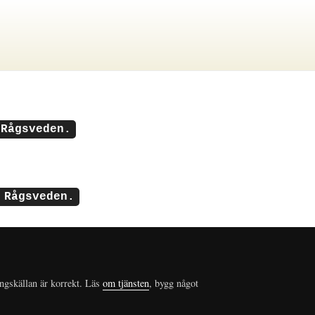
 Rågsveden.
 Rågsveden.
ungskällan är korrekt. Läs
om tjänsten
, bygg något