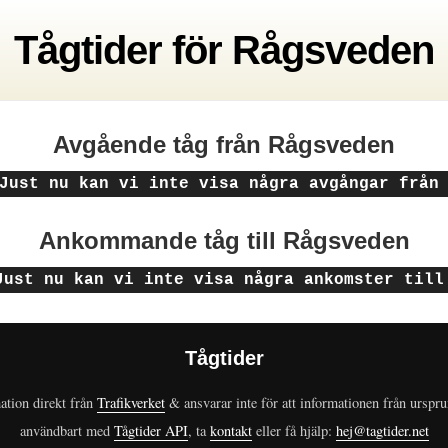
Tågtider
för
Rågsveden
Avgående tåg
från Rågsveden
Just nu kan vi inte visa några avgångar från
Ankommande tåg
till Rågsveden
Just nu kan vi inte visa några ankomster till
Tågtider
ation direkt från
Trafikverket
& ansvarar inte för att informationen från urspr
användbart med
Tågtider API
, ta
kontakt
eller få hjälp:
hej@tagtider.net