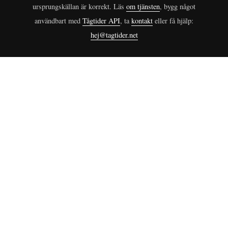
ursprungskällan är korrekt. Läs
om tjänsten
, bygg något
användbart med
Tågtider API
, ta
kontakt
eller få hjälp:
hej@tagtider.net