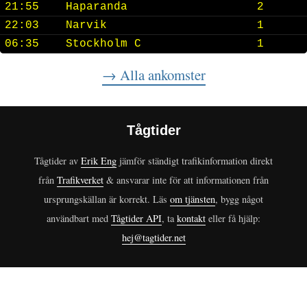
21:55
Haparanda
2
22:03
Narvik
1
06:35
Stockholm C
1
→ Alla ankomster
Tågtider
Tågtider av
Erik Eng
jämför ständigt trafikinformation direkt
från
Trafikverket
& ansvarar inte för att informationen från
ursprungskällan är korrekt. Läs
om tjänsten
, bygg något
användbart med
Tågtider API
, ta
kontakt
eller få hjälp:
hej@tagtider.net