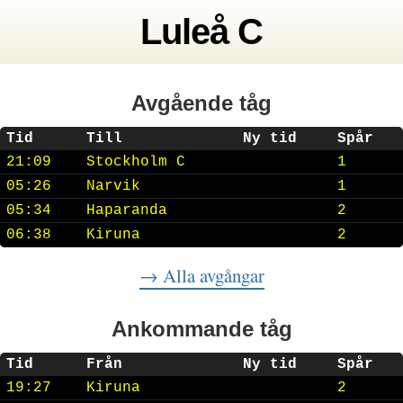
Luleå C
Avgående tåg
Tid
Till
Ny tid
Spår
21:09
Stockholm C
1
05:26
Narvik
1
05:34
Haparanda
2
06:38
Kiruna
2
→ Alla avgångar
Ankommande tåg
Tid
Från
Ny tid
Spår
19:27
Kiruna
2