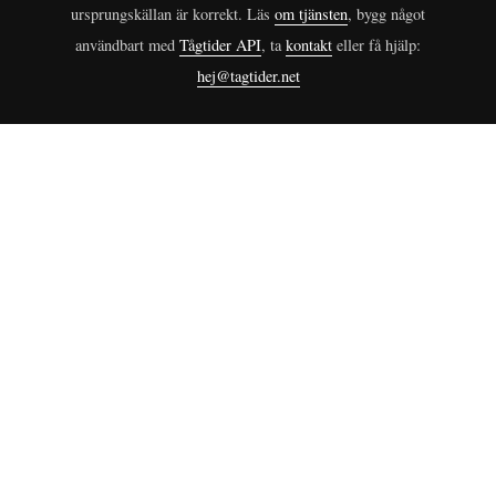
ursprungskällan är korrekt. Läs
om tjänsten
, bygg något
användbart med
Tågtider API
, ta
kontakt
eller få hjälp:
hej@tagtider.net