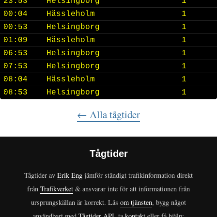
23:53
Helsingborg
1
00:04
Hässleholm
1
00:53
Helsingborg
1
01:09
Hässleholm
1
06:53
Helsingborg
1
07:53
Helsingborg
1
08:04
Hässleholm
1
08:53
Helsingborg
1
← Alla tågtider
Tågtider
Tågtider av
Erik Eng
jämför ständigt trafikinformation direkt
från
Trafikverket
& ansvarar inte för att informationen från
ursprungskällan är korrekt. Läs
om tjänsten
, bygg något
användbart med
Tågtider API
, ta
kontakt
eller få hjälp: