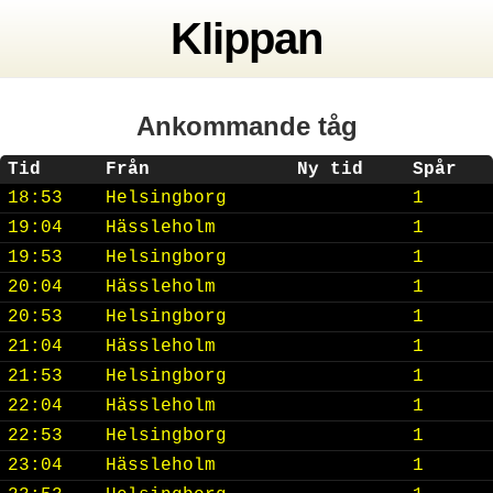
Klippan
Ankommande tåg
Tid
Från
Ny tid
Spår
18:53
Helsingborg
1
19:04
Hässleholm
1
19:53
Helsingborg
1
20:04
Hässleholm
1
20:53
Helsingborg
1
21:04
Hässleholm
1
21:53
Helsingborg
1
22:04
Hässleholm
1
22:53
Helsingborg
1
23:04
Hässleholm
1