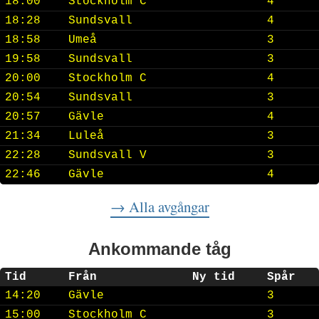
18:00
Stockholm C
4
18:28
Sundsvall
4
18:58
Umeå
3
19:58
Sundsvall
3
20:00
Stockholm C
4
20:54
Sundsvall
3
20:57
Gävle
4
21:34
Luleå
3
22:28
Sundsvall V
3
22:46
Gävle
4
→ Alla avgångar
Ankommande tåg
Tid
Från
Ny tid
Spår
14:20
Gävle
3
15:00
Stockholm C
3