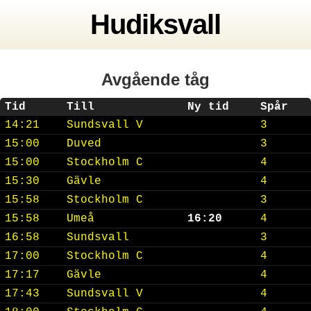
Hudiksvall
Avgående tåg
Tid
Till
Ny tid
Spår
14:21
Sundsvall V
3
15:00
Duved
3
15:00
Stockholm C
4
15:30
Gävle
4
15:58
Stockholm C
3
15:58
Umeå
16:20
4
16:58
Sundsvall
3
17:00
Stockholm C
4
17:17
Gävle
4
17:43
Sundsvall V
4