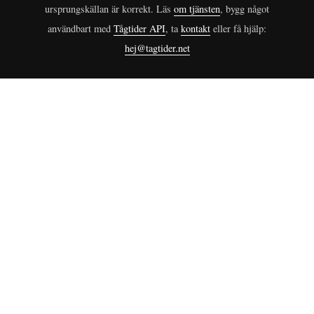
ursprungskällan är korrekt. Läs
om tjänsten
, bygg något
användbart med
Tågtider API
, ta
kontakt
eller få hjälp:
hej@tagtider.net