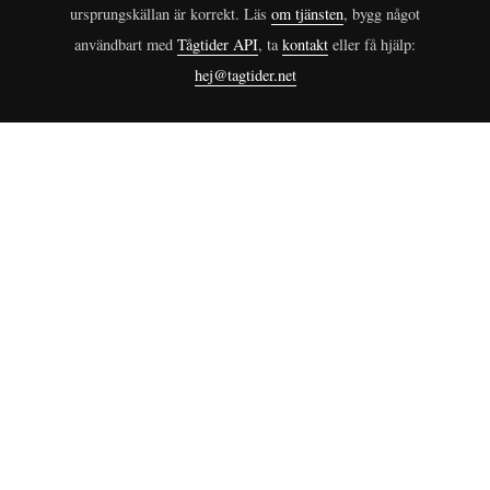
ursprungskällan är korrekt. Läs
om tjänsten
, bygg något
användbart med
Tågtider API
, ta
kontakt
eller få hjälp:
hej@tagtider.net