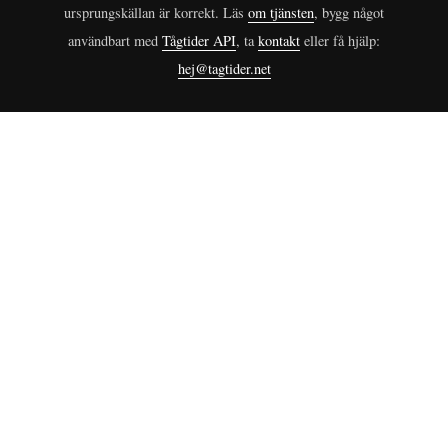
ursprungskällan är korrekt. Läs
om tjänsten
, bygg något
användbart med
Tågtider API
, ta
kontakt
eller få hjälp:
hej@tagtider.net