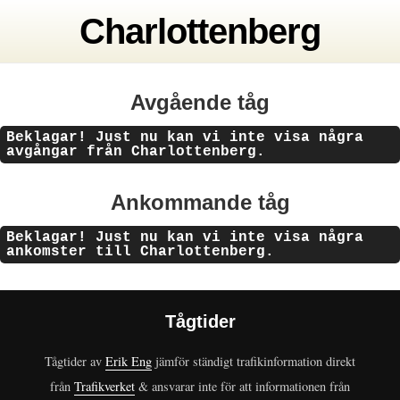
Charlottenberg
Avgående tåg
Beklagar! Just nu kan vi inte visa några
avgångar från Charlottenberg.
Ankommande tåg
Beklagar! Just nu kan vi inte visa några
ankomster till Charlottenberg.
Tågtider
Tågtider av
Erik Eng
jämför ständigt trafikinformation direkt
från
Trafikverket
& ansvarar inte för att informationen från