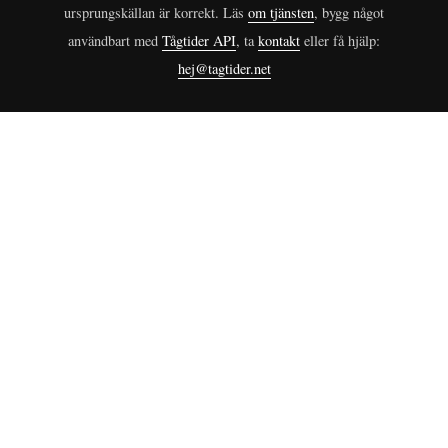
ursprungskällan är korrekt. Läs
om tjänsten
, bygg något
användbart med
Tågtider API
, ta
kontakt
eller få hjälp:
hej@tagtider.net