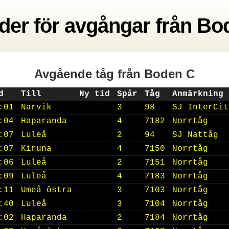
der
för avgångar från
Bo
Avgående tåg
från Boden C
d
Till
Ny tid
Spår
Tåg
Anmärkning
:01
Narvik
3
98
SJ InterCit
:04
Haparanda
4
7182
Norrtåg
:07
Luleå
2
94
SJ Nattåg
:07
Kiruna
4
7150
Norrtåg
:06
Luleå
2
7151
Norrtåg
:09
Luleå
4
7183
Norrtåg
:11
Umeå östra
3
7103
Norrtåg
:40
Luleå
3
7104
Norrtåg
:02
Haparanda
2
7184
Norrtåg