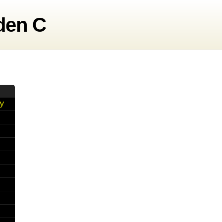
den C
y