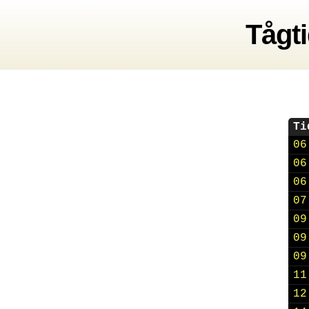
Tågti
Ti
06
06
06
07
09
09
09
11
12