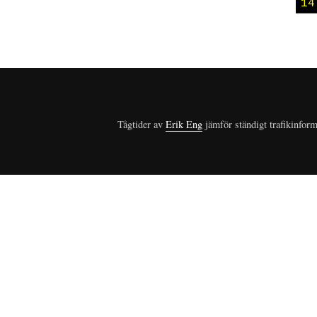
14
Tågtider av
Erik Eng
jämför ständigt trafikinform