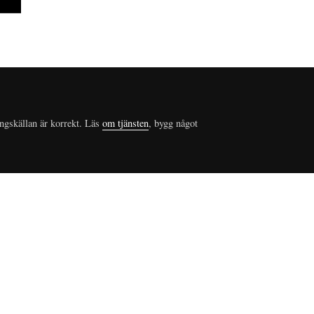
ungskällan är korrekt. Läs
om tjänsten
, bygg något