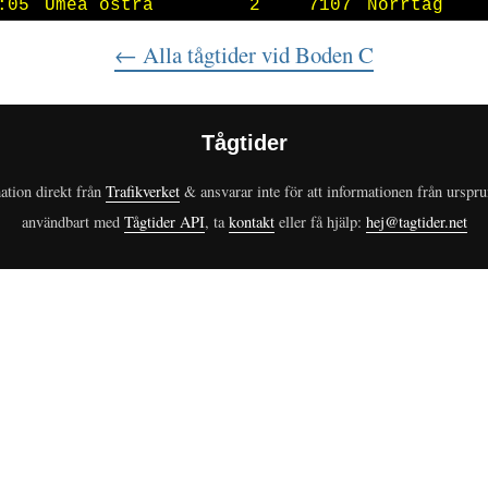
:05
Umeå östra
2
7107
Norrtåg
← Alla tågtider
vid Boden C
Tågtider
ation direkt från
Trafikverket
& ansvarar inte för att informationen från urspr
användbart med
Tågtider API
, ta
kontakt
eller få hjälp:
hej@tagtider.net