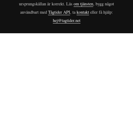
ursprungskällan är korrekt. Läs
om tjänsten
, bygg något
användbart med
Tågtider API
, ta
kontakt
eller få hjälp:
hej@tagtider.net