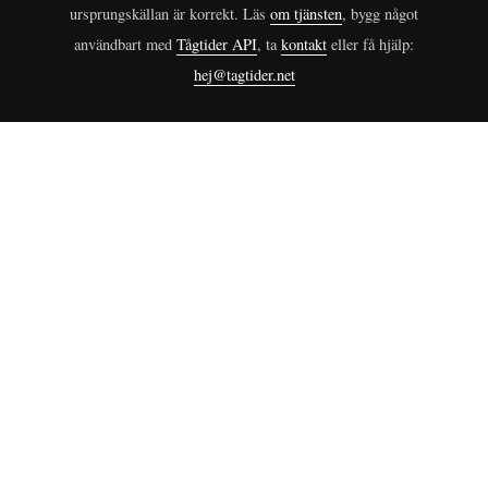
ursprungskällan är korrekt. Läs
om tjänsten
, bygg något
användbart med
Tågtider API
, ta
kontakt
eller få hjälp:
hej@tagtider.net