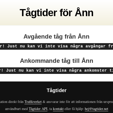
Tågtider
för
Ånn
Avgående tåg
från Ånn
r! Just nu kan vi inte visa några avgångar f
Ankommande tåg
till Ånn
r! Just nu kan vi inte visa några ankomster t
Tågtider
ation direkt från
Trafikverket
& ansvarar inte för att informationen från urspr
användbart med
Tågtider API
, ta
kontakt
eller få hjälp:
hej@tagtider.net