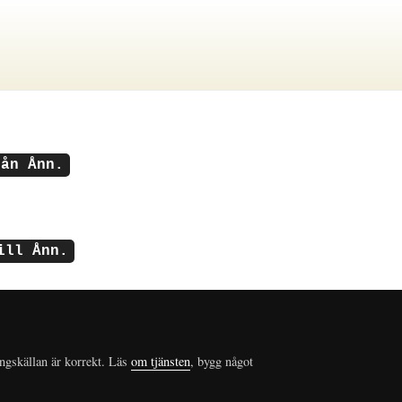
rån Ånn.
ill Ånn.
ungskällan är korrekt. Läs
om tjänsten
, bygg något