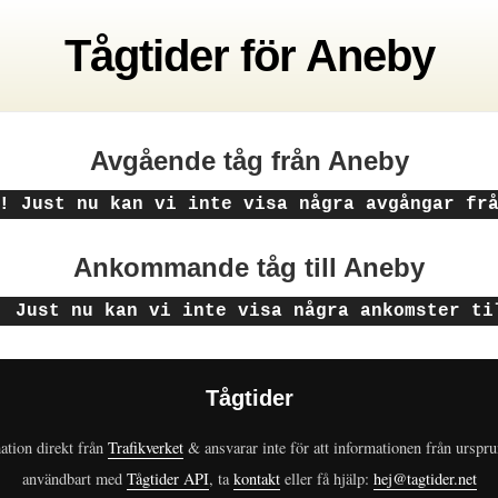
Tågtider
för
Aneby
Avgående tåg
från Aneby
! Just nu kan vi inte visa några avgångar fr
Ankommande tåg
till Aneby
! Just nu kan vi inte visa några ankomster ti
Tågtider
ation direkt från
Trafikverket
& ansvarar inte för att informationen från urspr
användbart med
Tågtider API
, ta
kontakt
eller få hjälp:
hej@tagtider.net