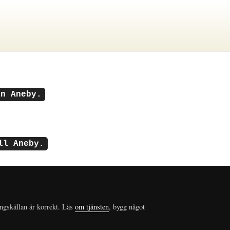
ån Aneby.
ll Aneby.
ungskällan är korrekt. Läs
om tjänsten
, bygg något