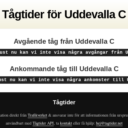
Tågtider
för
Uddevalla C
Avgående tåg
från Uddevalla C
ust nu kan vi inte visa några avgångar från 
Ankommande tåg
till Uddevalla C
ust nu kan vi inte visa några ankomster till 
Tågtider
ation direkt från
Trafikverket
& ansvarar inte för att informationen från urspr
användbart med
Tågtider API
, ta
kontakt
eller få hjälp:
hej@tagtider.net