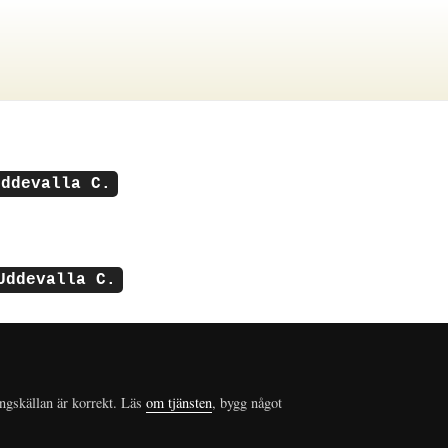
Uddevalla C.
Uddevalla C.
ungskällan är korrekt. Läs
om tjänsten
, bygg något