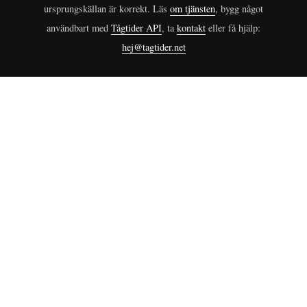
ursprungskällan är korrekt. Läs
om tjänsten
, bygg något
användbart med
Tågtider API
, ta
kontakt
eller få hjälp:
hej@tagtider.net