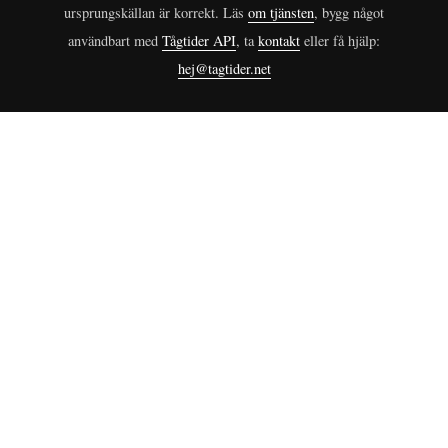
ursprungskällan är korrekt. Läs
om tjänsten
, bygg något
användbart med
Tågtider API
, ta
kontakt
eller få hjälp:
hej@tagtider.net