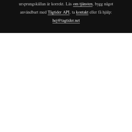
ursprungskällan är korrekt. Läs
om tjänsten
, bygg något
användbart med
Tågtider API
, ta
kontakt
eller få hjälp:
hej@tagtider.net