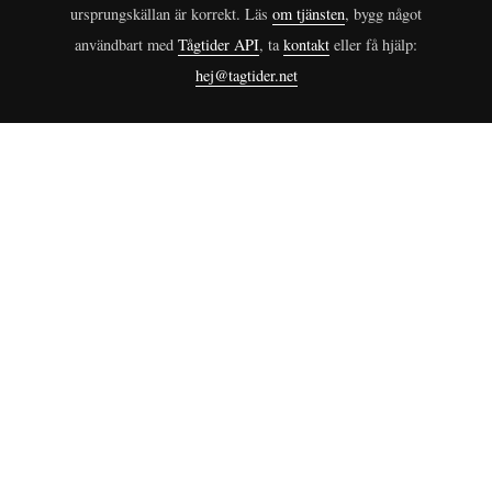
ursprungskällan är korrekt. Läs
om tjänsten
, bygg något
användbart med
Tågtider API
, ta
kontakt
eller få hjälp:
hej@tagtider.net