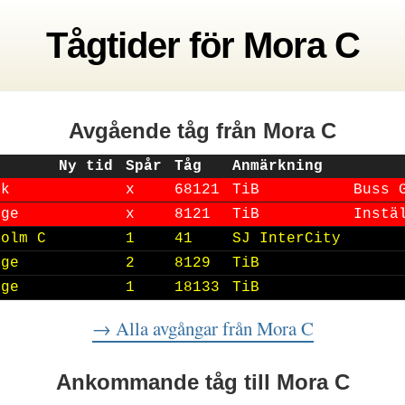
Tågtider
för
Mora C
Avgående tåg
från Mora C
Ny tid
Spår
Tåg
Anmärkning
ik
x
68121
TiB
Buss 
nge
x
8121
TiB
Instä
holm C
1
41
SJ InterCity
nge
2
8129
TiB
nge
1
18133
TiB
→ Alla avgångar
från Mora C
Ankommande tåg
till Mora C