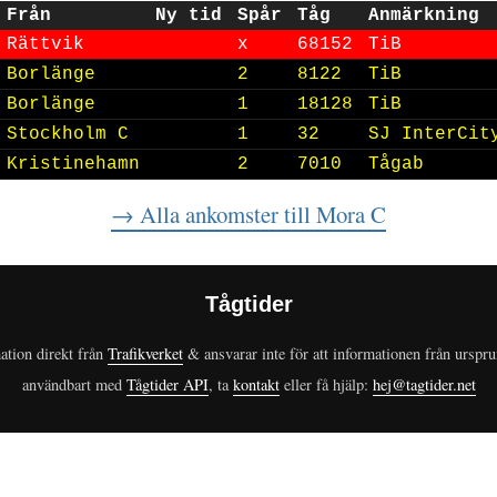
Från
Ny tid
Spår
Tåg
Anmärkning
Rättvik
x
68152
TiB
Borlänge
2
8122
TiB
Borlänge
1
18128
TiB
Stockholm C
1
32
SJ InterCit
Kristinehamn
2
7010
Tågab
→ Alla ankomster
till Mora C
Tågtider
ation direkt från
Trafikverket
& ansvarar inte för att informationen från urspr
användbart med
Tågtider API
, ta
kontakt
eller få hjälp:
hej@tagtider.net