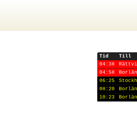
Tid
Till
04:38
Rättv
04:58
Borlä
06:25
Stock
08:20
Borlä
10:23
Borlä