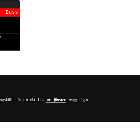
Buss
y
ungskällan är korrekt. Läs
om tjänsten
, bygg något