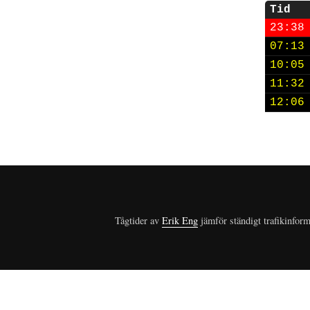
Tid
23:38
07:13
10:05
11:32
12:06
Tågtider av
Erik Eng
jämför ständigt trafikinform