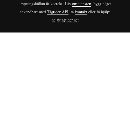
ursprungskällan är korrekt. Läs
om tjänsten
, bygg något
användbart med
Tågtider API
, ta
kontakt
eller få hjälp:
hej@tagtider.net