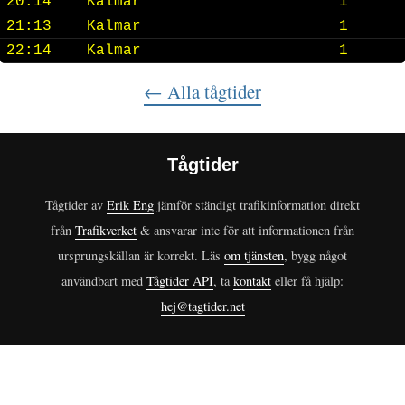
20:14
Kalmar
1
21:13
Kalmar
1
22:14
Kalmar
1
← Alla tågtider
Tågtider
Tågtider av
Erik Eng
jämför ständigt trafikinformation direkt
från
Trafikverket
& ansvarar inte för att informationen från
ursprungskällan är korrekt. Läs
om tjänsten
, bygg något
användbart med
Tågtider API
, ta
kontakt
eller få hjälp:
hej@tagtider.net