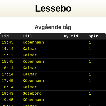
Lessebo
Avgående tåg
Tid
Till
Ny tid
Spår
13:45
Köpenhamn
1
14:14
Kalmar
1
15:12
Kalmar
1
15:45
Köpenhamn
1
16:14
Kalmar
1
17:14
Kalmar
1
17:45
Köpenhamn
1
18:14
Kalmar
1
18:43
Göteborg
1
19:45
Köpenhamn
1