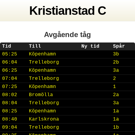
Kristianstad C
Avgående tåg
Tid
Till
Ny tid
Spår
05:25
Köpenhamn
3b
06:04
Trelleborg
2b
06:25
Köpenhamn
3a
07:04
Trelleborg
2
07:25
Köpenhamn
1
08:02
Bromölla
2a
08:04
Trelleborg
3a
08:25
Köpenhamn
1a
08:40
Karlskrona
1a
09:04
Trelleborg
1b