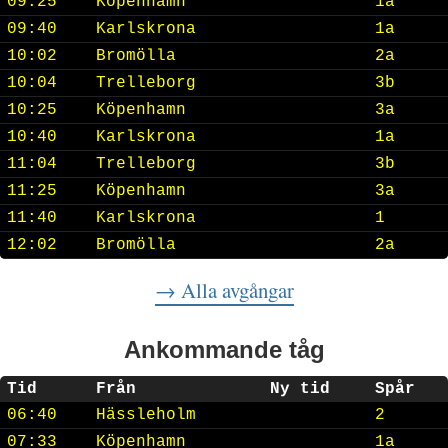
09:25
Köpenhamn
1a
09:40
Karlskrona
1a
10:02
Bromölla
2a
10:04
Trelleborg
3b
10:25
Köpenhamn
3a
10:40
Karlskrona
1a
11:04
Trelleborg
3b
11:25
Köpenhamn
3a
11:40
Karlskrona
1
12:02
Bromölla
2a
→ Alla avgångar
Ankommande tåg
Tid
Från
Ny tid
Spår
06:40
Hässleholm
2
07:33
Köpenhamn
1a