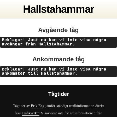
Hallstahammar
Avgående tåg
Beklagar! Just nu kan vi inte visa några
avgångar från Hallstahammar.
Ankommande tåg
Beklagar! Just nu kan vi inte visa några
ankomster till Hallstahammar.
Tågtider
Tågtider av
Erik Eng
jämför ständigt trafikinformation direkt
från
Trafikverket
& ansvarar inte för att informationen från