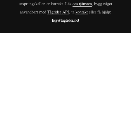
ursprungskällan är korrekt. Läs
om tjänsten
, bygg något
användbart med
Tågtider API
, ta
kontakt
eller få hjälp:
hej@tagtider.net