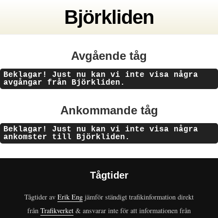
Björkliden
Avgående tåg
Beklagar! Just nu kan vi inte visa några
avgångar från Björkliden.
Ankommande tåg
Beklagar! Just nu kan vi inte visa några
ankomster till Björkliden.
Tågtider
Tågtider av
Erik Eng
jämför ständigt trafikinformation direkt
från
Trafikverket
& ansvarar inte för att informationen från