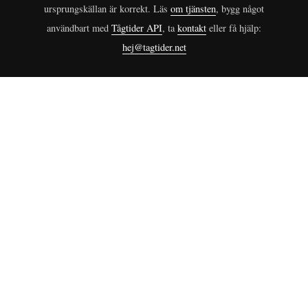
ursprungskällan är korrekt. Läs
om tjänsten
, bygg något
användbart med
Tågtider API
, ta
kontakt
eller få hjälp:
hej@tagtider.net