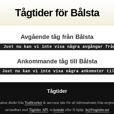
Tågtider
för
Bålsta
Avgående tåg
från Bålsta
! Just nu kan vi inte visa några avgångar frå
Ankommande tåg
till Bålsta
 Just nu kan vi inte visa några ankomster ti
Tågtider
ation direkt från
Trafikverket
& ansvarar inte för att informationen från urspr
användbart med
Tågtider API
, ta
kontakt
eller få hjälp:
hej@tagtider.net