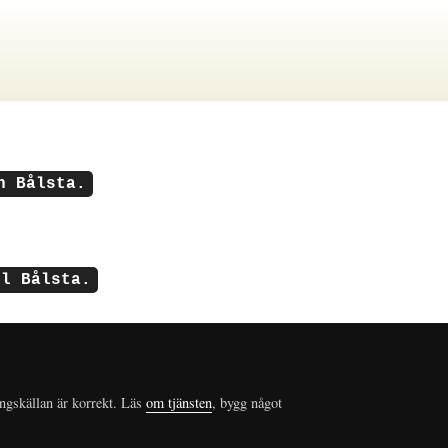
n Bålsta.
ll Bålsta.
ungskällan är korrekt. Läs
om tjänsten
, bygg något